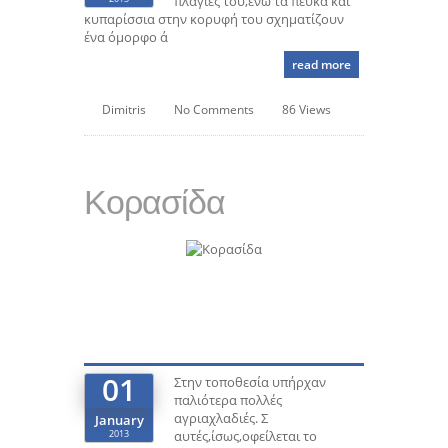
πλαγιές του,ενώ τα πεύκα και
κυπαρίσσια στην κορυφή του σχηματίζουν
ένα όμορφο ά
read more
Dimitris
No Comments
86 Views
Κορασίδα
01
Στην τοποθεσία υπήρχαν
παλιότερα πολλές
αγριαχλαδιές. Σ
January
2013
αυτές,ίσως,οφείλεται το