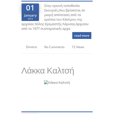
01
Στην ορεινή τοποθεσία
Σκουριές,που βρίσκεται σε
μικρή απόσταση από τα
January
2013
ερείπια του Κάστρου της
αρχαίας πόλης Κρεμαστής Λάρισας,άρχισαν
από το 1977 συστηματικές αρχα
read more
Dimitris
No Comments
72 Views
Λάκκα Καλτσή