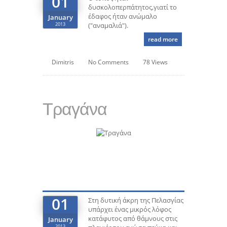
01
δυσκολοπερπάτητος,γιατί το
έδαφος ήταν ανώμαλο
January
2013
("αναμαλιά").
read more
Dimitris
No Comments
78 Views
Τραγάνα
01
Στη δυτική άκρη της Πελασγίας
υπάρχει ένας μικρός λόφος
κατάφυτος από θάμνους στις
January
2013