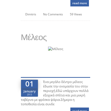
read more
Dimitris
No Comments
59 Views
Μέλεος
01
Ένα μεγάλο δέντρο μέλεος
έδωσε την ονομασία του στην
περιοχή.Εδώ υπάρχουν πολλά
January
2013
εξοχικά σπίτια και μια μικρή
ταβέρνα με φρέσκα ψάρια.Σήμερα η
τοποθεσία είναι συνδε
read more