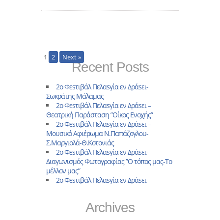
1
2
Next »
Recent Posts
2ο Φεsτιβάλ Πελαsγία εν Δράsει-
Σωκράτης Μάλαμας
2ο Φεsτιβάλ Πελαsγία εν Δράsει –
Θεατρική Παράσταση ”Οίκος Ενοχής”
2ο Φεsτιβάλ Πελαsγία εν Δράsει –
Μουσικό Αφιέρωμα Ν.Παπάζογλου-
Σ.Μαργιολά-Θ.Κοτονιάς
2o Φεsτιβάλ Πελαsγία εν Δράsει-
Διαγωνισμός Φωτογραφίας ”Ο τόπος μας-Το
μέλλον μας”
2ο Φεsτιβάλ Πελαsγία εν Δράsει
Archives