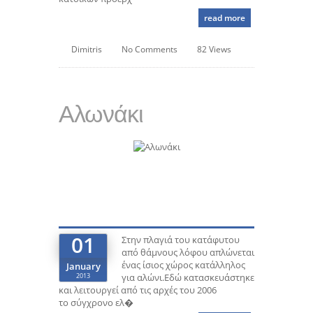
read more
Dimitris
No Comments
82 Views
Αλωνάκι
01
Στην πλαγιά του κατάφυτου
από θάμνους λόφου απλώνεται
ένας ίσιος χώρος κατάλληλος
January
2013
για αλώνι.Εδώ κατασκευάστηκε
και λειτουργεί από τις αρχές του 2006
το σύγχρονο ελ�