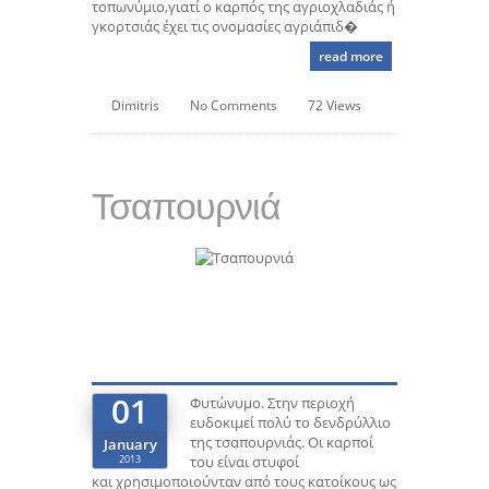
τοπωνύμιο,γιατί ο καρπός της αγριοχλαδιάς ή
γκορτσιάς έχει τις ονομασίες αγριάπιδ�
read more
Dimitris
No Comments
72 Views
Τσαπουρνιά
01
Φυτώνυμο. Στην περιοχή
ευδοκιμεί πολύ το δενδρύλλιο
της τσαπουρνιάς. Οι καρποί
January
2013
του είναι στυφοί
και χρησιμοποιούνταν από τους κατοίκους ως