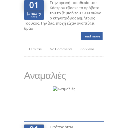
01
Στην ορεινή τοποθεσία του
Κάστρου έβοσκε τα πρόβατα
του το β' μισό του 190υ αιώνα
January
2013
ο κτηνοτρόφος Δημήτριος
Τσούκος. Την ίδια εποχή είχαν αναπτύξει
δράσ
read more
Dimitris
No Comments
86 Views
Αναμαλιές
Ο τόπος ήταν