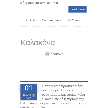
φάρμακο για την ευκοιλ�
read more
Dimitris
No Comments
89 Views
Καλακόνα
01
Η τοποθεσία προσφέρει ένα
συνδυασμό βουνού και
ρεματιάς,μια και ωραία,"καλή
January
2013
εικόνα".Επειδή η περιοχή της
Πελασγίας είναι γεωργική,τα εισοδήματα των
κατοίκων προέρχ