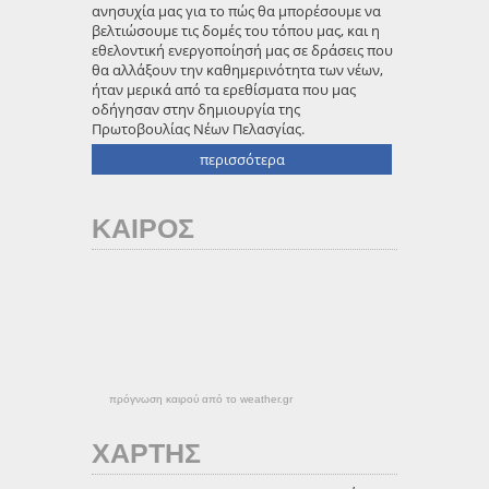
ανησυχία μας για το πώς θα μπορέσουμε να
βελτιώσουμε τις δομές του τόπου μας, και η
εθελοντική ενεργοποίησή μας σε δράσεις που
θα αλλάξουν την καθημερινότητα των νέων,
ήταν μερικά από τα ερεθίσματα που μας
οδήγησαν στην δημιουργία της
Πρωτοβουλίας Νέων Πελασγίας.
περισσότερα
ΚΑΙΡΟΣ
πρόγνωση καιρού από το weather.gr
ΧΑΡΤΗΣ