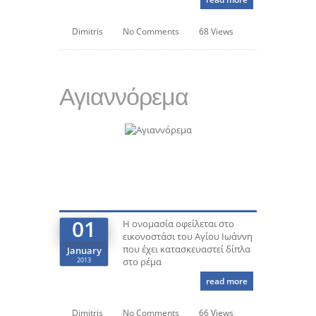
Dimitris
No Comments
68 Views
Αγιαννόρεμα
01
Η ονομασία οφείλεται στο
εικονοστάσι του Αγίου Ιωάννη
που έχει κατασκευαστεί δίπλα
January
2013
στο ρέμα
read more
Dimitris
No Comments
66 Views