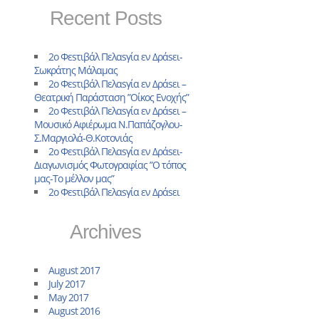
Recent Posts
2ο Φεsτιβάλ Πελαsγία εν Δράsει-
Σωκράτης Μάλαμας
2ο Φεsτιβάλ Πελαsγία εν Δράsει –
Θεατρική Παράσταση ”Οίκος Ενοχής”
2ο Φεsτιβάλ Πελαsγία εν Δράsει –
Μουσικό Αφιέρωμα Ν.Παπάζογλου-
Σ.Μαργιολά-Θ.Κοτονιάς
2o Φεsτιβάλ Πελαsγία εν Δράsει-
Διαγωνισμός Φωτογραφίας ”Ο τόπος
μας-Το μέλλον μας”
2ο Φεsτιβάλ Πελαsγία εν Δράsει
Archives
August 2017
July 2017
May 2017
August 2016