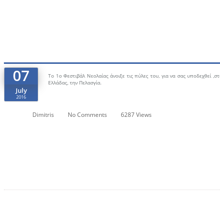
07
Το 1o Φεστιβάλ Νεολαίας άνοιξε τις πύλες του, για να σας υποδεχθεί ,σ
Ελλάδας, την Πελασγία.
July
2016
Dimitris
No Comments
6287 Views