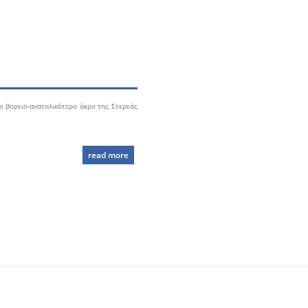
το βορειο-ανατολικότερο άκρο της Στερεάς
read more