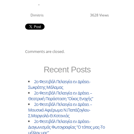
Dimitris
3628 Views
Comments are closed.
Recent Posts
2ο Φεsτιβάλ Πελαsγία εν Δράsει-
Σωκράτης Μάλαμας
2ο Φεsτιβάλ Πελαsγία εν Δράsει –
Θεατρική Παράσταση ”Οίκος Ενοχής”
2ο Φεsτιβάλ Πελαsγία εν Δράsει –
Μουσικό Αφιέρωμα Ν.Παπάζογλου-
Σ.Μαργιολά-Θ.Κοτονιάς
2o Φεsτιβάλ Πελαsγία εν Δράsει-
Διαγωνισμός Φωτογραφίας ”Ο τόπος μας-Το
μέλλον μας”