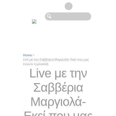
Home
>
Live με την Σαββέρια Μαργιολά- Εκεί που μας
ενώνει η μουσική
Live με την
Σαββέρια
Μαργιολά-
Εκεί που μας