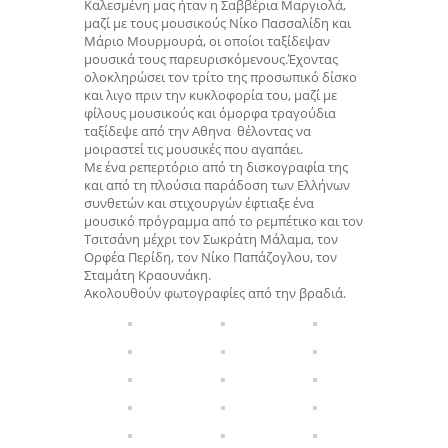
Καλεσμένη μας ήταν η Σαββέρια Μαργιολά,
μαζί με τους μουσικούς Νίκο Πασσαλίδη και
Μάριο Μουρμουρά, οι οποίοι ταξίδεψαν
μουσικά τους παρευρισκόμενους.Έχοντας
ολοκληρώσει τον τρίτο της προσωπικό δίσκο
και λιγο πριν την κυκλοφορία του, μαζί με
φίλους μουσικούς και όμορφα τραγούδια
ταξίδεψε από την Αθηνα θέλοντας να
μοιραστεί τις μουσικές που αγαπάει.
Με ένα ρεπερτόριο από τη δισκογραφία της
και από τη πλούσια παράδοση των Ελλήνων
συνθετών και στιχουργών έφτιαξε ένα
μουσικό πρόγραμμα από το ρεμπέτικο και τον
Τσιτσάνη μέχρι τον Σωκράτη Μάλαμα, τον
Ορφέα Περίδη, τον Νίκο Παπάζογλου, τον
Σταμάτη Κραουνάκη.
Ακολουθούν φωτογραφίες από την βραδιά.