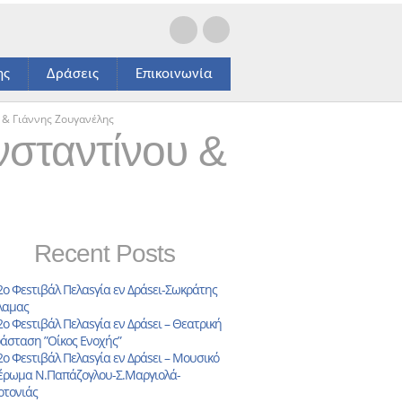
ης
Δράσεις
Επικοινωνία
 & Γιάννης Ζουγανέλης
σταντίνου &
Recent Posts
2ο Φεsτιβάλ Πελαsγία εν Δράsει-Σωκράτης
αμας
2ο Φεsτιβάλ Πελαsγία εν Δράsει – Θεατρική
άσταση ”Οίκος Ενοχής”
2ο Φεsτιβάλ Πελαsγία εν Δράsει – Μουσικό
έρωμα Ν.Παπάζογλου-Σ.Μαργιολά-
οτονιάς