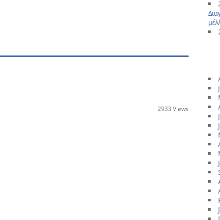
Δια
μέλ
2933 Views