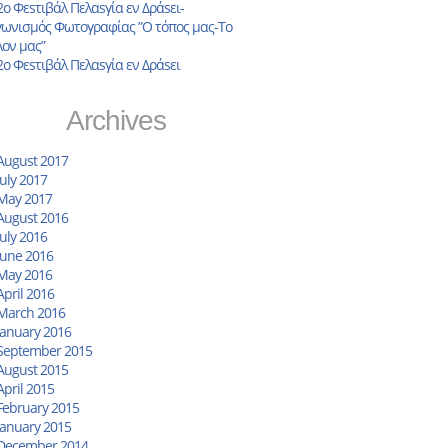
2o Φεsτιβάλ Πελαsγία εν Δράsει-
γωνισμός Φωτογραφίας ”Ο τόπος μας-Το
λον μας”
2ο Φεsτιβάλ Πελαsγία εν Δράsει
Archives
August 2017
July 2017
May 2017
August 2016
July 2016
June 2016
May 2016
April 2016
March 2016
January 2016
September 2015
August 2015
April 2015
February 2015
January 2015
December 2014