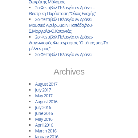
Σωκράτης Μάλαμας
2ο Φεsτιβάλ Πελαsγία εν Δράsει –
Θεατρική Παράσταση ”Οίκος Ενοχής”
2ο Φεsτιβάλ Πελαsγία εν Δράsει –
Μουσικό Αφιέρωμα Ν.Παπάζογλου-
Σ.Μαργιολά-Θ.Κοτονιάς
2o Φεsτιβάλ Πελαsγία εν Δράsει-
Διαγωνισμός Φωτογραφίας ”Ο τόπος μας-Το
μέλλον μας”
2ο Φεsτιβάλ Πελαsγία εν Δράsει
Archives
August 2017
July 2017
May 2017
August 2016
July 2016
June 2016
May 2016
April 2016
March 2016
January 2016